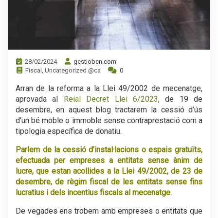
28/02/2024
gestiobcn.com
Fiscal
,
Uncategorized @ca
0
Arran de la reforma a la Llei 49/2002 de mecenatge,
aprovada al
Reial Decret Llei 6/2023
, de 19 de
desembre, en aquest blog tractarem la cessió d’ús
d’un bé moble o immoble sense contraprestació com a
tipologia específica de donatiu.
Parlem de la cessió d’instal·lacions o espais gratuïts,
efectuada per empreses a entitats sense ànim de
lucre, que estan acollides a la Llei 49/2002, de 23 de
desembre, de règim fiscal de les entitats sense fins
lucratius i dels incentius fiscals al mecenatge.
De vegades ens trobem amb empreses o entitats que