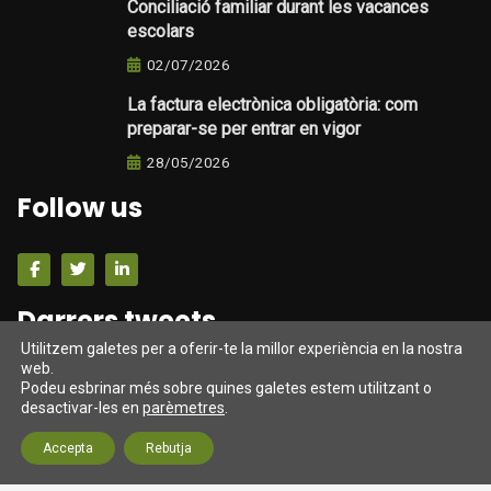
Conciliació familiar durant les vacances
escolars
02/07/2026
La factura electrònica obligatòria: com
preparar-se per entrar en vigor
28/05/2026
Follow us
Darrers tweets
Utilitzem galetes per a oferir-te la millor experiència en la nostra
web.
Tweets from https://twitter.com/twitter/lists/official-
Podeu esbrinar més sobre quines galetes estem utilitzant o
twitter-accts
desactivar-les en
parèmetres
.
Accepta
Rebutja