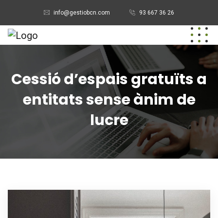
info@gestiobcn.com
93 667 36 26
Cessió d’espais gratuïts a
entitats sense ànim de
lucre