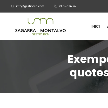
info@gestiobcn.com
93 667 36 26
INICI
Exempci
quotes