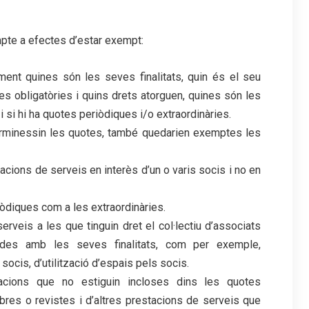
mpte a efectes d’estar exempt:
rament quines són les seves finalitats, quin és el seu
 obligatòries i quins drets atorguen, quines són les
i si hi ha quotes periòdiques i/o extraordinàries.
erminessin les quotes, també quedarien exemptes les
cions de serveis en interès d’un o varis socis i no en
iòdiques com a les extraordinàries.
veis a les que tinguin dret el col·lectiu d’associats
nades amb les seves finalitats, com per exemple,
 socis, d’utilització d’espais pels socis.
cions que no estiguin incloses dins les quotes
ibres o revistes i d’altres prestacions de serveis que