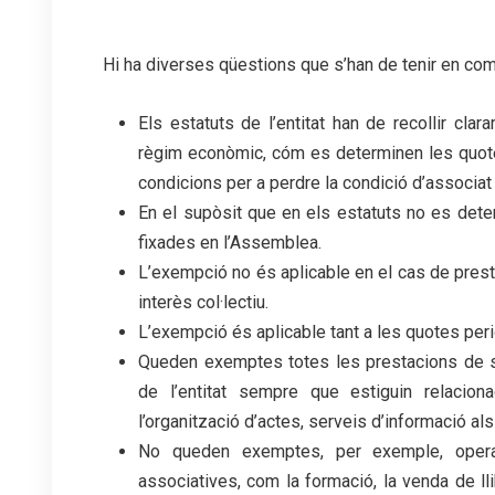
.
Hi ha diverses qüestions que s’han de tenir en co
Els estatuts de l’entitat han de recollir cla
règim econòmic, cóm es determinen les quotes
condicions per a perdre la condició d’associat 
En el supòsit que en els estatuts no es det
fixades en l’Assemblea.
L’exempció no és aplicable en el cas de presta
interès col·lectiu.
L’exempció és aplicable tant a les quotes per
Queden exemptes totes les prestacions de ser
de l’entitat sempre que estiguin relacio
l’organització d’actes, serveis d’informació als
No queden exemptes, per exemple, opera
associatives, com la formació, la venda de ll