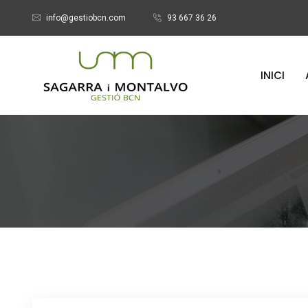
info@gestiobcn.com
93 667 36 26
INICI