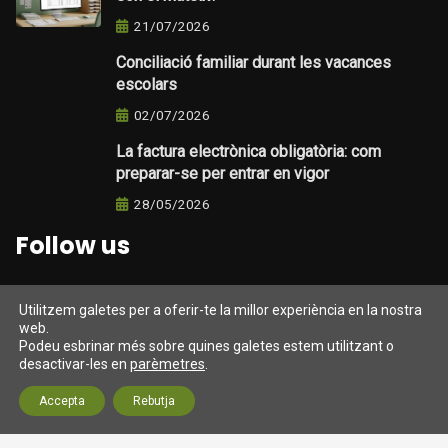
21/07/2026
Conciliació familiar durant les vacances
escolars
02/07/2026
La factura electrònica obligatòria: com
preparar-se per entrar en vigor
28/05/2026
Follow us
Utilitzem galetes per a oferir-te la millor experiència en la nostra
web.
Darrers tweets
Podeu esbrinar més sobre quines galetes estem utilitzant o
desactivar-les en
parèmetres
.
Tweets from https://twitter.com/twitter/lists/official-
Accepta
Rebutja
twitter-accts