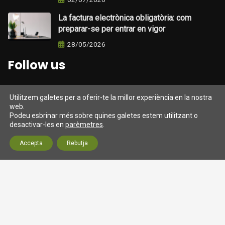
La factura electrònica obligatòria: com
preparar-se per entrar en vigor
28/05/2026
Follow us
Utilitzem galetes per a oferir-te la millor experiència en la nostra
web.
Darrers tweets
Podeu esbrinar més sobre quines galetes estem utilitzant o
desactivar-les en
parèmetres
.
Tweets from https://twitter.com/twitter/lists/official-
Accepta
Rebutja
twitter-accts
© 2026 Assessoria SM Gestió (Barcelona) Fiscal, laboral
Avís Legal