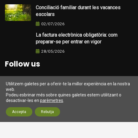
Conciliació familiar durant les vacances
escolars
02/07/2026
La factura electrònica obligatòria: com
preparar-se per entrar en vigor
28/05/2026
Follow us
Utilitzem galetes per a oferir-te la millor experiència en la nostra
web.
Darrers tweets
Podeu esbrinar més sobre quines galetes estem utilitzant o
desactivar-les en
parèmetres
.
Tweets from https://twitter.com/twitter/lists/official-
Accepta
Rebutja
twitter-accts