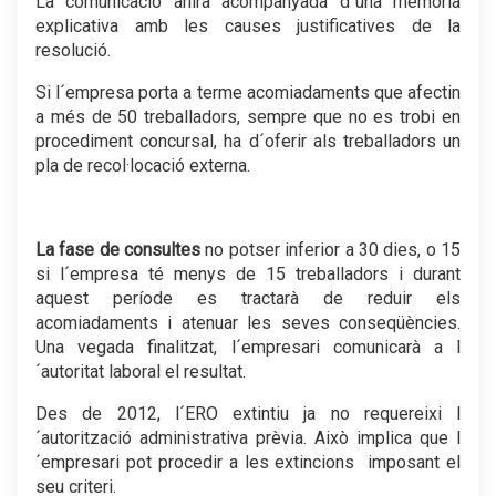
La comunicació anirà acompanyada d´una memòria
explicativa amb les causes justificatives de la
resolució.
Si l´empresa porta a terme acomiadaments que afectin
a més de 50 treballadors, sempre que no es trobi en
procediment concursal, ha d´oferir als treballadors un
pla de recol·locació externa.
La fase de consultes
no potser inferior a 30 dies, o 15
si l´empresa té menys de 15 treballadors i durant
aquest període es tractarà de reduir els
acomiadaments i atenuar les seves conseqüències.
Una vegada finalitzat, l´empresari comunicarà a l
´autoritat laboral el resultat.
Des de 2012, l´ERO extintiu ja no requereixi l
´autorització administrativa prèvia. Això implica que l
´empresari pot procedir a les extincions imposant el
seu criteri.