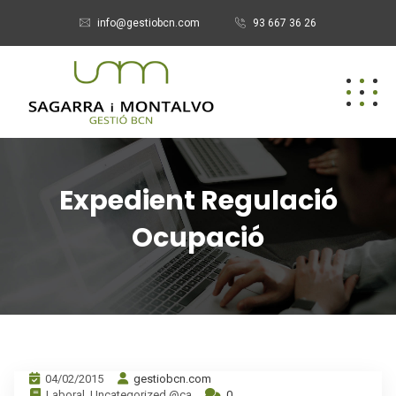
info@gestiobcn.com
93 667 36 26
Expedient Regulació
Ocupació
04/02/2015
gestiobcn.com
Laboral
,
Uncategorized @ca
0