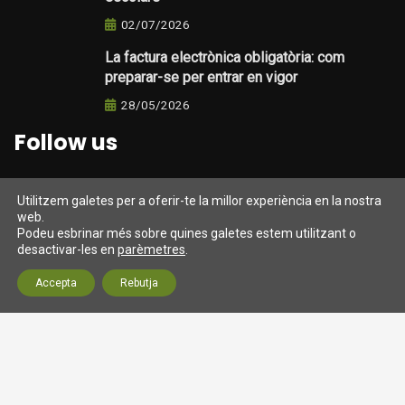
02/07/2026
La factura electrònica obligatòria: com
preparar-se per entrar en vigor
28/05/2026
Follow us
Utilitzem galetes per a oferir-te la millor experiència en la nostra
web.
Darrers tweets
Podeu esbrinar més sobre quines galetes estem utilitzant o
desactivar-les en
parèmetres
.
Tweets from https://twitter.com/twitter/lists/official-
Accepta
Rebutja
twitter-accts
© 2026 Assessoria SM Gestió (Barcelona) Fiscal, laboral