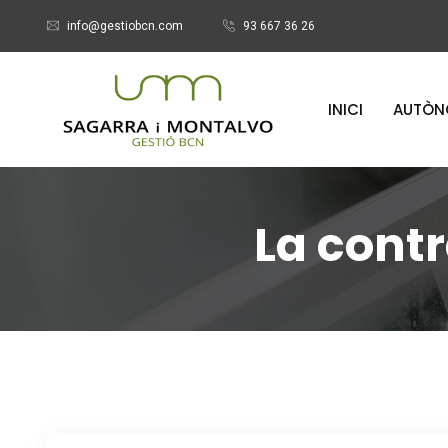
info@gestiobcn.com
93 667 36 26
INICI
AUTÒN
La contr