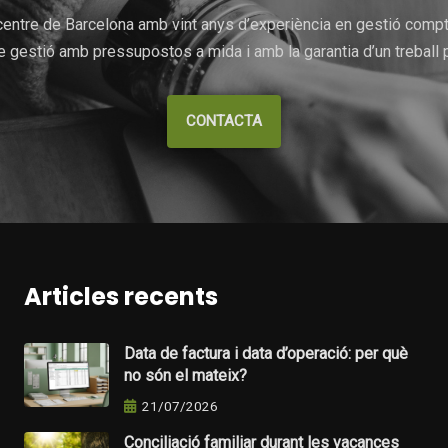
entre de Barcelona amb vint anys d’experiència en gestió comptab
 gestió amb pressupostos a mida i amb la garantia d’un treball p
CONTACTA
Articles recents
Data de factura i data d’operació: per què
no són el mateix?
21/07/2026
Conciliació familiar durant les vacances