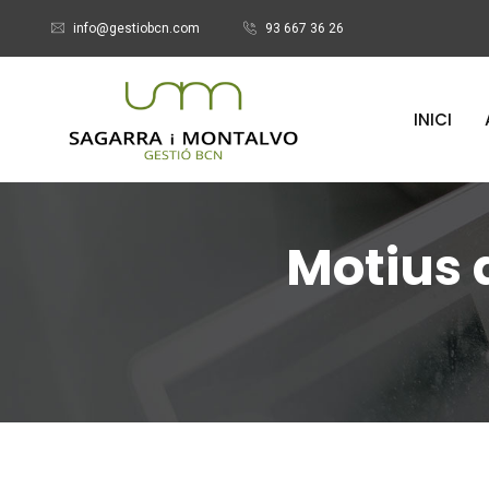
info@gestiobcn.com
93 667 36 26
INICI
Motius 