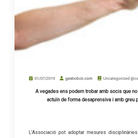
01/07/2019
gestiobcn.com
Uncategorized @c
A vegades ens podem trobar amb socis que no s’
actuïn de forma desaprensiva i amb greu per
L’Associació pot adoptar mesures disciplinàrie