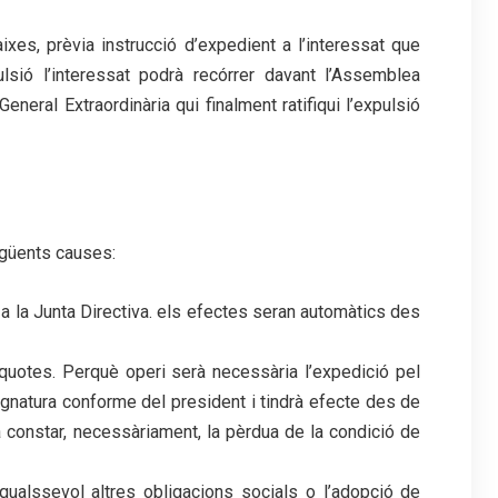
ixes, prèvia instrucció d’expedient a l’interessat que
ulsió l’interessat podrà recórrer davant l’Assemblea
neral Extraordinària qui finalment ratifiqui l’expulsió
egüents causes:
 a la Junta Directiva. els efectes seran automàtics des
uotes. Perquè operi serà necessària l’expedició pel
ignatura conforme del president i tindrà efecte des de
rà constar, necessàriament, la pèrdua de la condició de
qualssevol altres obligacions socials o l’adopció de