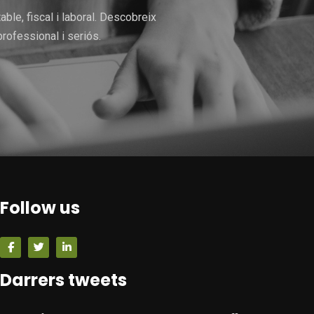
le, fiscal i laboral. Descobreix
rofessional i seriós.
Follow us
Darrers tweets