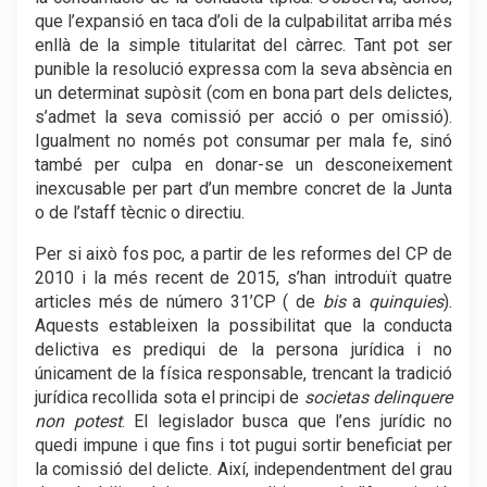
que l’expansió en taca d’oli de la culpabilitat arriba més
enllà de la simple titularitat del càrrec. Tant pot ser
punible la resolució expressa com la seva absència en
un determinat supòsit (com en bona part dels delictes,
s’admet la seva comissió per acció o per omissió).
Igualment no només pot consumar per mala fe, sinó
també per culpa en donar-se un desconeixement
inexcusable per part d’un membre concret de la Junta
o de l’staff tècnic o directiu.
Per si això fos poc, a partir de les reformes del CP de
2010 i la més recent de 2015, s’han introduït quatre
articles més de número 31’CP ( de
bis
a
quinquies
).
Aquests estableixen la possibilitat que la conducta
delictiva es prediqui de la persona jurídica i no
únicament de la física responsable, trencant la tradició
jurídica recollida sota el principi de
societas delinquere
non potest
. El legislador busca que l’ens jurídic no
quedi impune i que fins i tot pugui sortir beneficiat per
la comissió del delicte. Així, independentment del grau