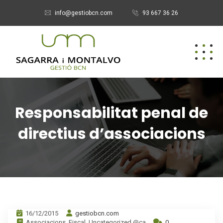
info@gestiobcn.com
93 667 36 26
Responsabilitat penal de
directius d’associacions
16/12/2015
gestiobcn.com
Associacions
,
Fiscal
,
Uncategorized @ca
0