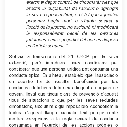
exercit el degut control, de circumstàncies que
afectin la culpabilitat de l’acusat o agreugin
la seva responsabilitat, o el fet que aquestes
persones hagin mort o s’hagin sostret a
l’acció de la justícia, no exclourà ni modificarà
la responsabilitat penal de les persones
jurídiques, sense perjudici del que es disposa
en l’article següent. “
S’obvia la transcripció del 31
bis
‘CP per la seva
extensió, però introdueix unes condicions per
considerar que una persona jurídica pot consumar una
conducta típica. En síntesi, estableix que l’associació
en qüestió ha de resultar beneficiada per les
conductes delictives dels seus dirigents o òrgans de
govern, llevat que tingui plans de prevenció d’aquest
tipus de situacions o que, per les seves reduïdes
dimensions, això últim sigui impossible. Aconsellem la
lectura d’aquest llarg i casuístic text perquè conté
moltes excepcions a la regla general de conducta
consumada en l’exercici de les accions pròpies o