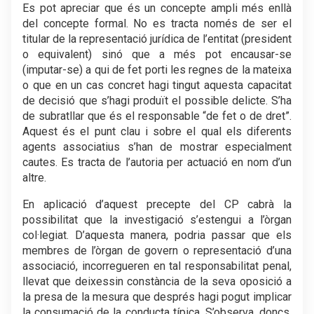
Es pot apreciar que és un concepte ampli més enllà
del concepte formal. No es tracta només de ser el
titular de la representació jurídica de l’entitat (president
o equivalent) sinó que a més pot encausar-se
(imputar-se) a qui de fet porti les regnes de la mateixa
o que en un cas concret hagi tingut aquesta capacitat
de decisió que s’hagi produït el possible delicte. S’ha
de subratllar que és el responsable “de fet o de dret”.
Aquest és el punt clau i sobre el qual els diferents
agents associatius s’han de mostrar especialment
cautes. Es tracta de l’autoria per actuació en nom d’un
altre.
En aplicació d’aquest precepte del CP cabrà la
possibilitat que la investigació s’estengui a l’òrgan
col·legiat. D’aquesta manera, podria passar que els
membres de l’òrgan de govern o representació d’una
associació, incorregueren en tal responsabilitat penal,
llevat que deixessin constància de la seva oposició a
la presa de la mesura que després hagi pogut implicar
la consumació de la conducta típica. S’observa, doncs,