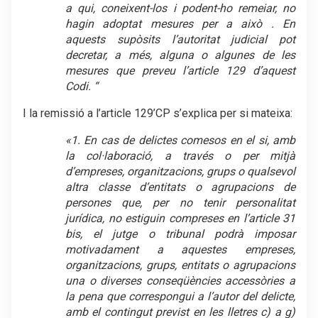
a qui, coneixent-los i podent-ho remeiar, no
hagin adoptat mesures per a això . En
aquests supòsits l’autoritat judicial pot
decretar, a més, alguna o algunes de les
mesures que preveu l’article 129 d’aquest
Codi. “
I la remissió a l’article 129’CP s’explica per si mateixa:
«1. En cas de delictes comesos en el si, amb
la col·laboració, a través o per mitjà
d’empreses, organitzacions, grups o qualsevol
altra classe d’entitats o agrupacions de
persones que, per no tenir personalitat
jurídica, no estiguin compreses en l’article 31
bis, el jutge o tribunal podrà imposar
motivadament a aquestes empreses,
organitzacions, grups, entitats o agrupacions
una o diverses conseqüències accessòries a
la pena que correspongui a l’autor del delicte,
amb el contingut previst en les lletres c) a g)