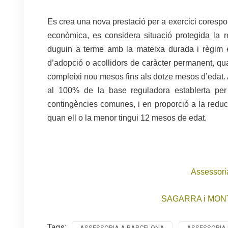
Es crea una nova prestació per a exercici corespon
econòmica, es considera situació protegida la r
duguin a terme amb la mateixa durada i règim e
d’adopció o acollidors de caràcter permanent, quan
compleixi nou mesos fins als dotze mesos d’edat. 
al 100% de la base reguladora establerta per 
contingències comunes, i en proporció a la reducc
quan ell o la menor tingui 12 mesos de edat.
Assessori
SAGARRA i MON
Tags:
ASSESSORIA A BARCELONA
ASSESSORIA