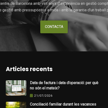
entre de Barcelona amb vint anys d’experiència en gestió comptab
 gestió amb pressupostos a mida i amb la garantia d’un treball p
CONTACTA
Articles recents
Data de factura i data d’operació: per què
no són el mateix?
21/07/2026
Conciliació familiar durant les vacances