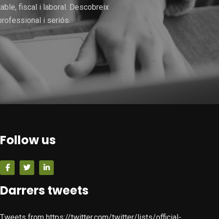
le, fiscal i laboral. Descobreix
rofessional i seriós.
Follow us
Darrers tweets
Tweets from https://twitter.com/twitter/lists/official-