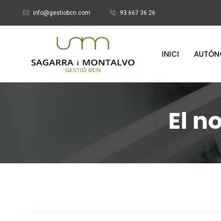
info@gestiobcn.com
93 667 36 26
INICI
AUTÒN
El n