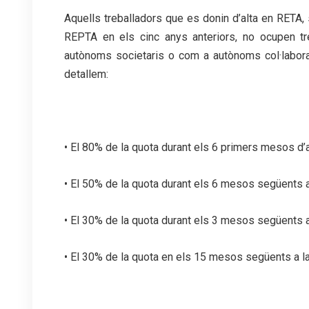
Aquells treballadors que es donin d’alta en RETA, 
REPTA en els cinc anys anteriors, no ocupen tre
autònoms societaris o com a autònoms col·labora
detallem:
• El 80% de la quota durant els 6 primers mesos d’a
• El 50% de la quota durant els 6 mesos següents a
• El 30% de la quota durant els 3 mesos següents a
• El 30% de la quota en els 15 mesos següents a la 