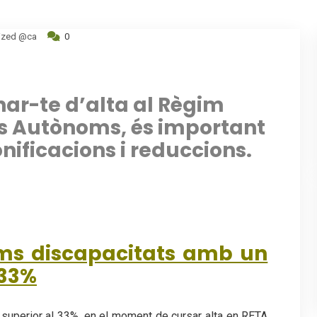
ized @ca
0
nar-te d’alta al Règim
rs Autònoms, és important
nificacions i reduccions.
ms discapacitats amb un
 33%
 superior al 33%, en el moment de cursar alta en RETA