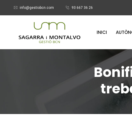
info@gestiobcn.com
93 667 36 26
INICI
AUTÒN
Bonif
treb