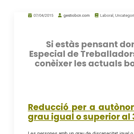
07/04/2015
gestiobcn.com
Laboral
,
Uncategor
.
Si estàs pensant do
Especial de Treballado
conèixer les actuals bo
Reducció per a autòno
grau igual o superior al
Les persones amb un grau de discapacitat igual o