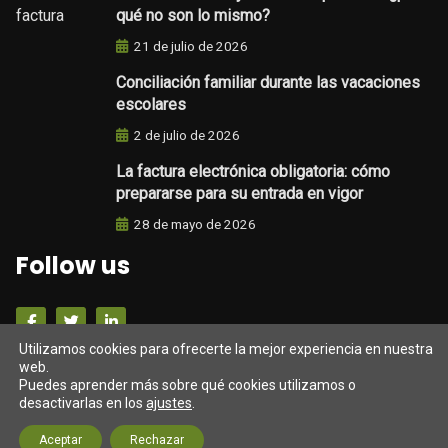
qué no son lo mismo?
21 de julio de 2026
Conciliación familiar durante las vacaciones
escolares
2 de julio de 2026
La factura electrónica obligatoria: cómo
prepararse para su entrada en vigor
28 de mayo de 2026
Follow us
Utilizamos cookies para ofrecerte la mejor experiencia en nuestra
Darrers tweets
web.
Puedes aprender más sobre qué cookies utilizamos o
desactivarlas en los
ajustes
.
Tweets from https://twitter.com/twitter/lists/official-
Aceptar
Rechazar
twitter-accts