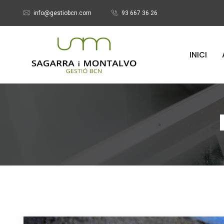
info@gestiobcn.com
93 667 36 26
INICI