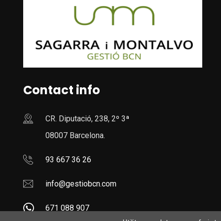
Contact info
CR. Diputació, 238, 2º 3ª
08007 Barcelona.
93 667 36 26
info@gestiobcn.com
671 088 907