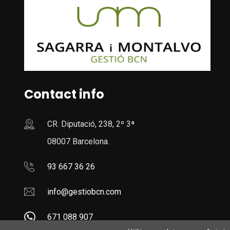
Contact info
CR. Diputació, 238, 2º 3ª
08007 Barcelona.
93 667 36 26
info@gestiobcn.com
671 088 907