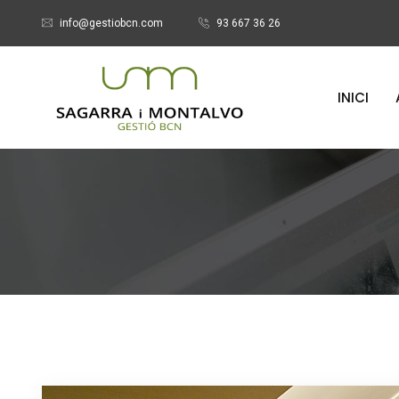
info@gestiobcn.com
93 667 36 26
INICI