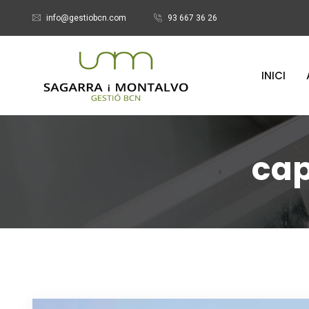
info@gestiobcn.com
93 667 36 26
INICI
cap