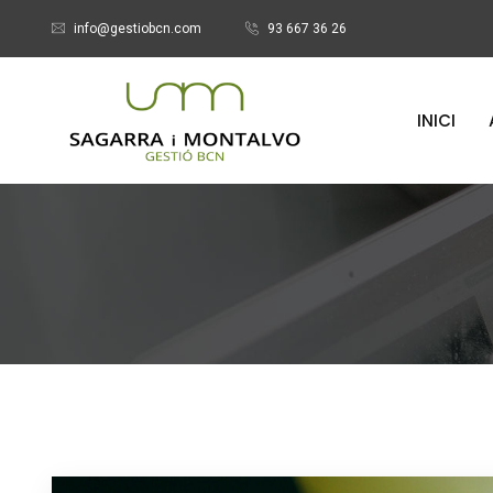
info@gestiobcn.com
93 667 36 26
INICI