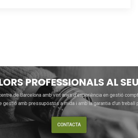
LLORS PROFESSIONALS AL SEU
entre de Barcelona amb vint anys d’experiència en gestió comptab
 gestió amb pressupostos a mida i amb la garantia d’un treball p
CONTACTA