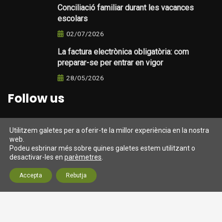
Conciliació familiar durant les vacances
escolars
02/07/2026
La factura electrònica obligatòria: com
preparar-se per entrar en vigor
28/05/2026
Follow us
Utilitzem galetes per a oferir-te la millor experiència en la nostra
web.
Darrers tweets
Podeu esbrinar més sobre quines galetes estem utilitzant o
desactivar-les en
parèmetres
.
Tweets from https://twitter.com/twitter/lists/official-
Accepta
Rebutja
twitter-accts