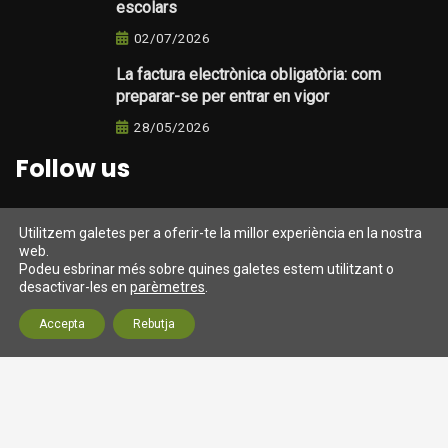
escolars
02/07/2026
La factura electrònica obligatòria: com
preparar-se per entrar en vigor
28/05/2026
Follow us
Utilitzem galetes per a oferir-te la millor experiència en la nostra
web.
Darrers tweets
Podeu esbrinar més sobre quines galetes estem utilitzant o
desactivar-les en
parèmetres
.
Tweets from https://twitter.com/twitter/lists/official-
Accepta
Rebutja
twitter-accts
© 2026 Assessoria SM Gestió (Barcelona) Fiscal, laboral