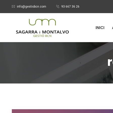
info@gestiobcn.com
93 667 36 26
INICI