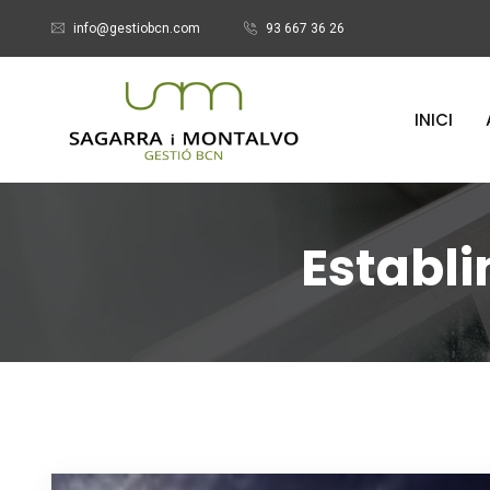
info@gestiobcn.com
93 667 36 26
INICI
Establ