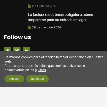
2 de julio de 2026
La factura electrónica obligatoria: cómo
prepararse para su entrada en vigor
28 de mayo de 2026
Follow us
Utilizamos cookies para ofrecerte la mejor experiencia en nuestra
Darrers tweets
web.
Puedes aprender más sobre qué cookies utilizamos o
desactivarlas en los
ajustes
.
Tweets from https://twitter.com/twitter/lists/official-
Aceptar
Rechazar
twitter-accts
© 2026 Assessoria SM Gestió (Barcelona) Fiscal, laboral