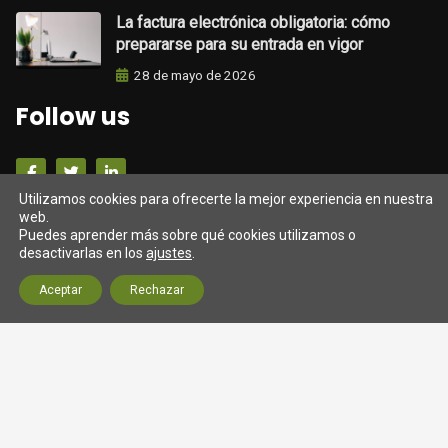
La factura electrónica obligatoria: cómo
prepararse para su entrada en vigor
28 de mayo de 2026
Follow us
Utilizamos cookies para ofrecerte la mejor experiencia en nuestra
Darrers tweets
web.
Puedes aprender más sobre qué cookies utilizamos o
desactivarlas en los
ajustes
.
Tweets from https://twitter.com/twitter/lists/official-
Aceptar
Rechazar
twitter-accts
© 2026 Assessoria SM Gestió (Barcelona) Fiscal, laboral
Aviso Legal