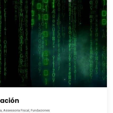
mación
na
,
Assessoria Fiscal
,
Fundaciones