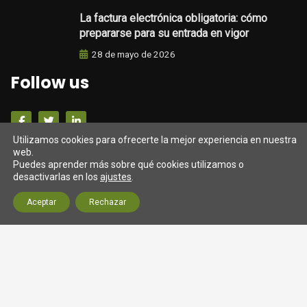
La factura electrónica obligatoria: cómo
prepararse para su entrada en vigor
28 de mayo de 2026
Follow us
Utilizamos cookies para ofrecerte la mejor experiencia en nuestra
Darrers tweets
web.
Puedes aprender más sobre qué cookies utilizamos o
desactivarlas en los
ajustes
.
Tweets from https://twitter.com/twitter/lists/official-
Aceptar
Rechazar
twitter-accts
© 2026 Assessoria SM Gestió (Barcelona) Fiscal, laboral
Aviso Legal