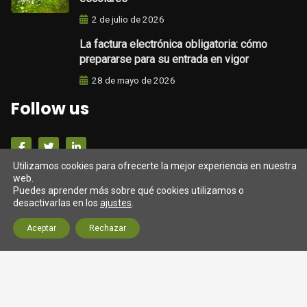
2 de julio de 2026
La factura electrónica obligatoria: cómo
prepararse para su entrada en vigor
28 de mayo de 2026
Follow us
Utilizamos cookies para ofrecerte la mejor experiencia en nuestra
Darrers tweets
web.
Puedes aprender más sobre qué cookies utilizamos o
desactivarlas en los
ajustes
.
Tweets from https://twitter.com/twitter/lists/official-
twitter-accts
Aceptar
Rechazar
© 2026 Assessoria SM Gestió (Barcelona) Fiscal, laboral